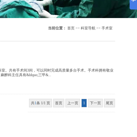
当前位置：
首页
>>
科室导航
>>
手术室
科室。共有手术间3间，可以同时完成高质量多台手术。手术科拥有敬业
主任具有&ldquo;三甲&...
共
1
条 1/1 页
首页
上一页
1
下一页
尾页