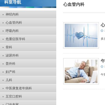
科室导航
心血管内科
神经内科
心血管内科
心
呼吸内科
多
危重症医学科
骨科
泌尿外科
午
普外科
妇产科
午
儿科
中医康复老年病科
五官口腔科
门诊专家