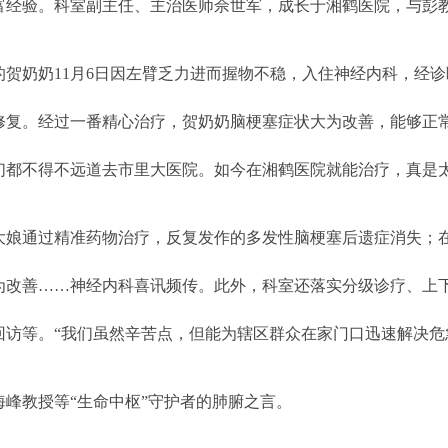
富经验。科室副主任、主治医师佘世军，成长于湘鹤医院，与彭
贺奶奶11月6日因左臂乏力进而握物不稳，入住神经内科，经
修复。经过一番精心治疗，贺奶奶脑梗塞症状大为改善，能够正
们都不得不远道去市里大医院。如今在湘鹤医院就能治疗，真是太
娘通过精准药物治疗，反复发作的多发性脑梗塞后遗症消失；在
为改善……神经内科喜讯频传。此外，科室还落实分级诊疗、上
回访等。“我们虽然辛苦点，但能为辖区群众在家门口迅速解决危
教授等“生命中枢”守护者的肺腑之言。