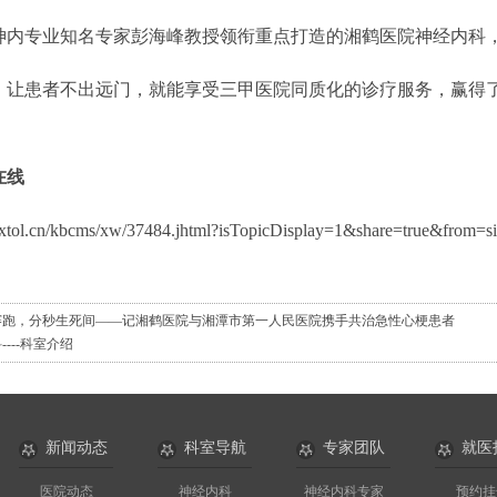
专业知名专家彭海峰教授领衔重点打造的湘鹤医院神经内科，
，让患者不出远门，就能享受三甲医院同质化的诊疗服务，赢得
在线
.xtol.cn/kbcms/xw/37484.jhtml?isTopicDisplay=1&share=true&from=s
赛跑，分秒生死间——记湘鹤医院与湘潭市第一人民医院携手共治急性心梗患者
----科室介绍
新闻动态
科室导航
专家团队
就医
医院动态
神经内科
神经内科专家
预约挂