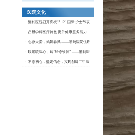
医院文化
湘鹤医院召开庆祝“5.12” 国际 护士节表彰大会
凸显学科医疗特色 提升健康服务能力
心存大爱，鹤舞春风 ——湘鹤医院优质护理工作侧记
以暖暖医心，铸“铮铮铁骨” ——湘鹤医院骨外科小记
不忘初心，坚定信念，实现创建二甲医院目标