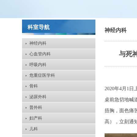
科室导航
神经内科
神经内科
与死
心血管内科
呼吸内科
危重症医学科
骨科
2020年4月
泌尿外科
桌前急切地喊
普外科
捂胸，面色痛
妇产科
高），立刻通
儿科