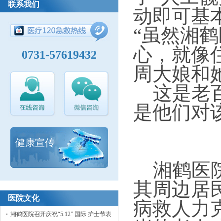
联系我们
动即可基
“虽然湘
心，就像
0731-57619432
周大娘和
这是老百
是他们对
健康宣传
侠“骨
湘鹤医院
其周边居
医院文化
病救人力
湘鹤医院召开庆祝“5.12” 国际 护士节表彰大会