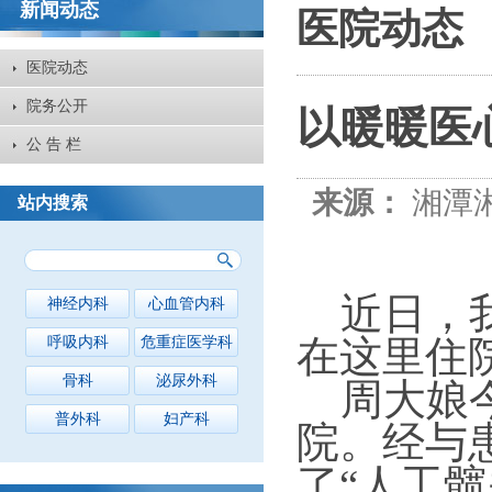
新闻动态
医院动态
医院动态
院务公开
以暖暖医
公 告 栏
来源：
湘潭
站内搜索
近日，我
神经内科
心血管内科
在这里住
呼吸内科
危重症医学科
骨科
泌尿外科
周大娘今
普外科
妇产科
院。经与
了“人工