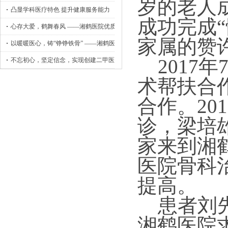
岁的老人
凸显学科医疗特色 提升健康服务能力
成功完成
心存大爱，鹤舞春风 ——湘鹤医院优质护理工作侧记
家属的赞
以暖暖医心，铸“铮铮铁骨” ——湘鹤医院骨外科小记
2017
不忘初心，坚定信念，实现创建二甲医院目标
术帮扶合
合作。20
诊，梁培
家来到湘
医院骨科
提高。
患者刘先
湘鹤医院