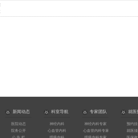
床
道
新闻动态
科室导航
专家团队
就医
医院动态
神经内科
神经内科专家
预约挂
院务公开
心血管内科
心血管内科专家
就医须
公 告 栏
呼吸内科
呼吸内科专家
医保政