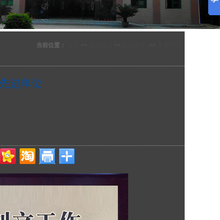
当前位置：
首页
>>
医院概况
>>
医院荣誉
>>
查看详情
先进单位