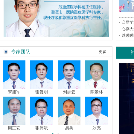
凸显学
心存大
以暖暖
专家团队
更多...
宋拥军
谢复明
刘志云
陈景林
周正安
张伟斌
易兵
刘亮